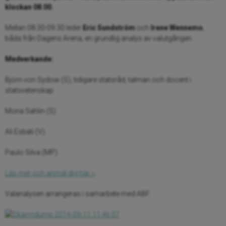
klockan 08.00.
Mellan 08.30-09.30 leder
Eric Sundström
och
Irene Wennemo
,
båda från Dagens Arena, en grundlig analys av valutgången.
Medverkande:
Björn von Sydow (S), tidigare statsråd, talman och docent i
statsvetenskap
Mona Sahlin (S)
Ali Esbati (V)
Paulo Silva (MP)
Läs mer och anmäl dig här ››
Valanalysen arrangeras i samarbete med ABF.