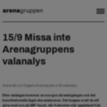
15/9 Missa inte
Arenagruppens
valanalys
Arena Idé och Dagens Arena bjuder in till valanalys.
Efter valdagen kommer en morgon då valutgången och det
konstitutionella läget ska analyseras. Det hoppas vi att du vill
göra med oss på ABF-huset, där frukosten står uppdukad från