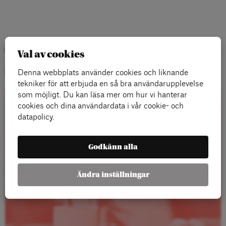
Kategorier:
Val av cookies
Blogg
Denna webbplats använder cookies och liknande
tekniker för att erbjuda en så bra användarupplevelse
som möjligt. Du kan läsa mer om hur vi hanterar
cookies och dina användardata i vår cookie- och
Rapporter
datapolicy.
Godkänn alla
Ändra inställningar