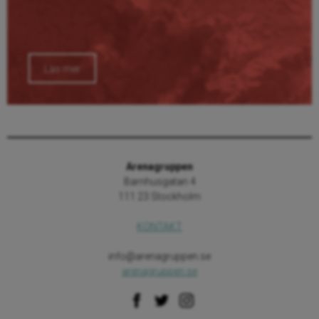
Läs mer
Arenagruppen
Barnhusgatan 4
111 23 Stockholm
KONTAKT
info@arenagruppen.se
arenagruppen.se