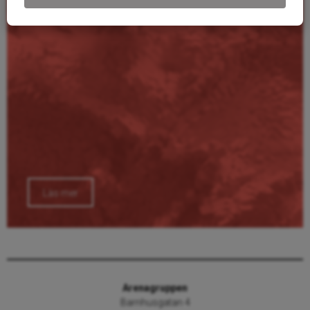
Läs mer
Arenagruppen
Barnhusgatan 4