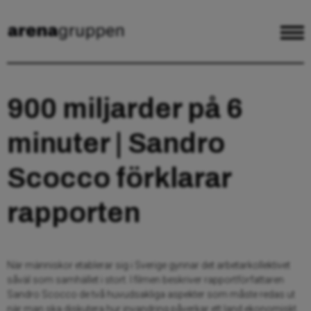
900 miljarder på 6
minuter | Sandro
Scocco förklarar
rapporten
När människor etablerar sig i Sverige gynnar det arbetarkollektivet
såväl som samhället i stort. I filmen beskriver rapportförfattaren
Sandro Scocco de två huvudsakliga aspekter som måste redas ut
när man ska diskutera hur invandring påverkar ett land ekonomiskt.