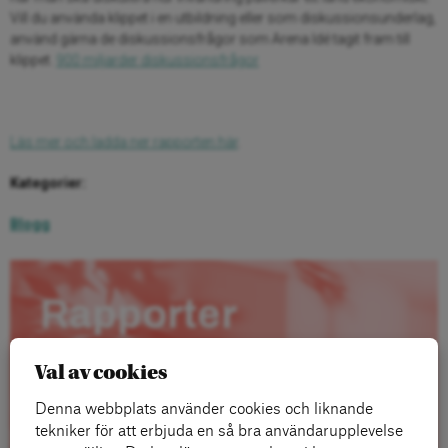
Vill du använda klippet i en utbildning eller som diskussionsunderlag,
använd gärna de diskussionsfrågor som Arena Idé tagit fram till
klippet.
900 miljarder diskussionsfrågor
Läs mer och ladda ner rapporten här
.
Kategorier:
Blogg
Rapporter
Val av cookies
Denna webbplats använder cookies och liknande
tekniker för att erbjuda en så bra användarupplevelse