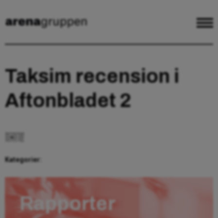
Taksim recension i
Aftonbladet 2
Kategorier:
Rapporter