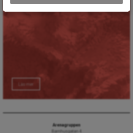
Läs mer
Arenagruppen
Barnhusgatan 4