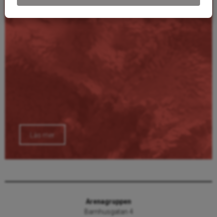
Läs mer
Arenagruppen
Barnhusgatan 4