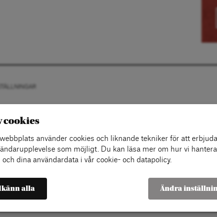
STÄLLNINGAR
v cookies
ebbplats använder cookies och liknande tekniker för att erbjuda
ändarupplevelse som möjligt. Du kan läsa mer om hur vi hantera
 och dina användardata i vår cookie- och datapolicy.
känn alla
Ändra inställni