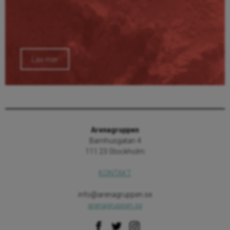
Läs mer
Arenagruppen
Barnhusgatan 4
111 23 Stockholm
KONTAKT
info@arenagruppen.se
arenagruppen.se