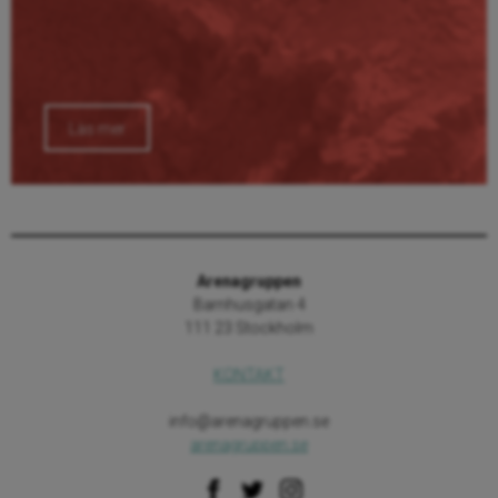
Läs mer
Arenagruppen
Barnhusgatan 4
111 23 Stockholm
KONTAKT
info@arenagruppen.se
arenagruppen.se