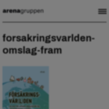
forsakringsvarlden-
omslag-fram