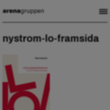
nystrom-lo-framsida