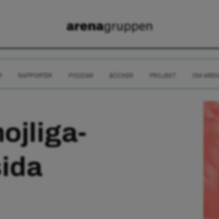
R
RAPPORTER
PODDAR
BÖCKER
PROJEKT
OM AREN
jliga-
sida