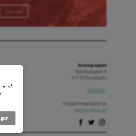
Läs mer
Arenagruppen
Barnhusgatan 4
111 23 Stockholm
 en så
KONTAKT
r
info@arenagruppen.se
arenagruppen.se
ngar