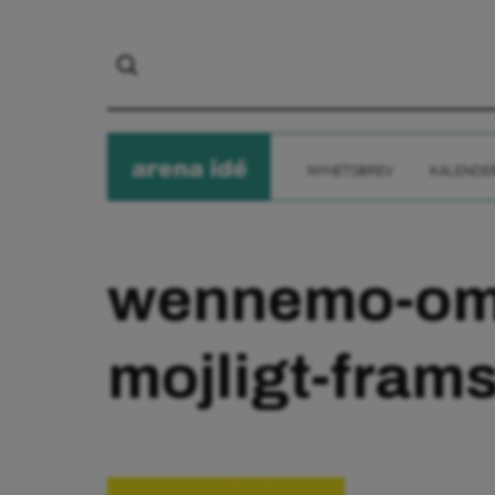
arena
ide
NYHETSBREV
KALENDE
wennemo-omo
mojligt-fram