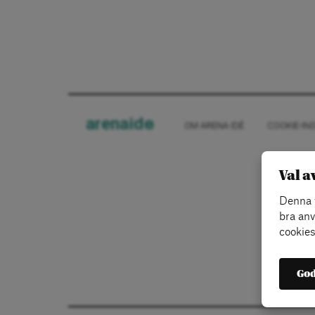
arena
ide
OM ARENA IDÉ
COOKIE-IN
Val a
Denna w
bra anv
cookies
God