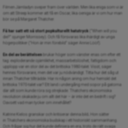
Filmen Järnladyn sveper fram över världen. Men lika eniga som vi är
om att Streep kommer att få en Oscar, lika oeniga är vi om hur man
bör se på Margaret Thatcher.
Få har satt ett så stort popkulturellt hatutryck
(”When will you
die?” sjunger Morrissey). Och få försvaras lika ihärdigt av unga
högerpolitiker (”Hon är min förebild” säger Annie Lööf).
En del av berättelsen
brukar höger som vänster enas om efter ett
tag: exploderande ojämlikhet, massarbetslöshet, fattigdom och
upplopp var en stor del av det brittiska 1980-talet. Visst, säger
hennes försvarare, men det var ju nödvändigt. Titta hur det såg ut
innan Thatcher tillträdde. Har ni någon aning om hur hemskt det
brittiska 1970-talet var? Ett land i undergång med sopor på gatorna
där allt som kunde röra sig strejkade. Thatchers ekonomiska
revolution skakade ju om allt det här – är inte det en bedrift i sig?
Oavsett vad man tycker om innehållet?
Katrine Kielos granskar och kritiserar denna bild
.
Hon sätter
in Thatchers ekonomiska budskap i ett historiskt sammanhang.
Och frågar sig hur det kunde definiera en era, trots de rätt svaga