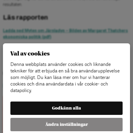
resultaten.
Läs rapporten
Ladda ned Myten om Järnladyn – Bilden av Margaret Thatchers
ekonomiska politik (pdf)
Val av cookies
Denna webbplats använder cookies och liknande
tekniker för att erbjuda en så bra användarupplevelse
Kategorier:
som möjligt. Du kan läsa mer om hur vi hanterar
cookies och dina användardata i vår cookie- och
Ny Tid
datapolicy.
Godkänn alla
Rapporter
Ändra inställningar