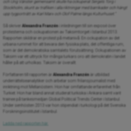
och Ung Vänster gemensamt skulle ha ockuperat Sergels Torg i
Stockholm, skurit av trafiken i alla riktningar med barrikader och hängt
upp tygporträtt av Karl Marx och Olof Palme längs Kulturhuset.”
Så skriver
Alexandra Franzén
i inledningen till sin exposé över
protesterna och ockupationen av Taksimtorget i Istanbul 2013.
Rapporten skildrar en protest på metanivå. En ockupation av det
urbana rummet för att bevara den fysiska plats, det offentliga rum,
som är det demokratiska samtalets förutsättning. Ockupationen av
Taksim var ett uttryck för många turkars oro att demokratin i landet
håller på att urholkas. Taksim är överallt.
Författaren till rapporten är
Alexandra Franzén
är utbildad
underrättelseanalytiker och arbetar som frilansjournalist med
inriktning mot Mellanöstern. Hon har omfattande erfarenhet från
Turkiet. Hon har bland annat studerat turkiska i Ankara samt varit
trainee på tankesmedjan Global Political Trends Center i Istanbul.
Under senhösten 2013 var hon stipendiat i turkologi på det Svenska
Forskningsinstitutet i Istanbul.
Ladda ned rapporten här.