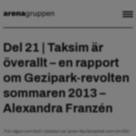
Del 21 | Taksim är
överallt – en rapport
om Gezipark-revolten
sommaren 2013 –
Alexandra Franzén
”För någon som bott i Istanbul var synen lika fantastisk som om SSU