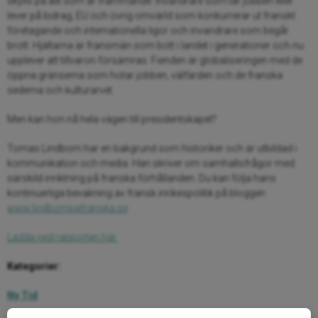
skylls på allt som är främmande: invandrare som tar jobben eller
lever på bidrag, EU och övrig omvärld som konkurrerar ut franskt
företagande och internationella ligor och invandrare som begår
brott. Hjältarna är fransmän som bott i landet i generationer och nu
upplever att tillvaron försämras. Fienden är globaliseringen med de
öppna gränserna som hotar jobben, välfärden och de franska
sederna och kulturarvet.
Men kan hon nå hela vägen till presidentskapet?
Tomas Lindbom har en bakgrund som historiker och är utbildad i
kommunikation och media. Han skriver om samhällsfrågor med
särskild inriktning på franska förhållanden. Du kan följa hans
kontinuerliga bevakning av fransk inrikespolitik på bloggen
www.lindbompafranska.se
Ladda ned rapporten här.
Kategorier:
Ny Tid