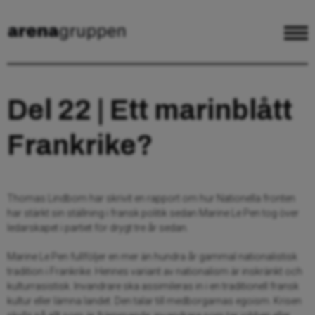
Del 22 | Ett marinblått
Frankrike?
Thomas Lindbom har skrivit en rapport om hur Nationella fronten
har stärkt sin ställning i fransk politik sedan Marine Le Pen tog över
ledarskapet i partiet för drygt tre år sedan.
Marine Le Pen fullföljer en mer än hundra år gammal nationalistisk
tradition i Frankrike. Hennes variant av nationalism är inskränkt och
kulturrasistisk. Invandrare ska assimileras in i en traditionell fransk
kultur eller lämna landet. Den talar till medborgarnas egoism. Krisen