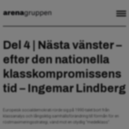
Del 4 | Nästa vänster –
efter den nationella
klasskompromissens
tid – Ingemar Lindberg
Europeisk socialdemokrati rörde sig på 1990-talet bort från
klassanalys och långsiktig samhällsförändring till förmån för en
röstmaximeringsstrategi, vänd mot en otydlig “medelklass”.