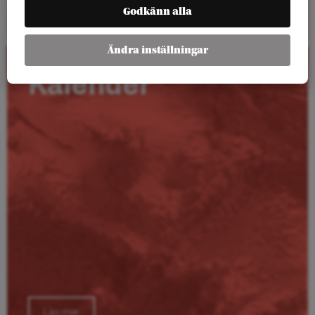
Läs mer
Godkänn alla
Ändra inställningar
Kalender
Läs mer