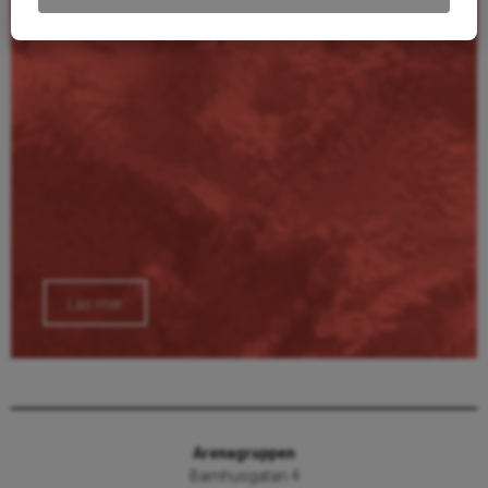
Läs mer
Arenagruppen
Barnhusgatan 4