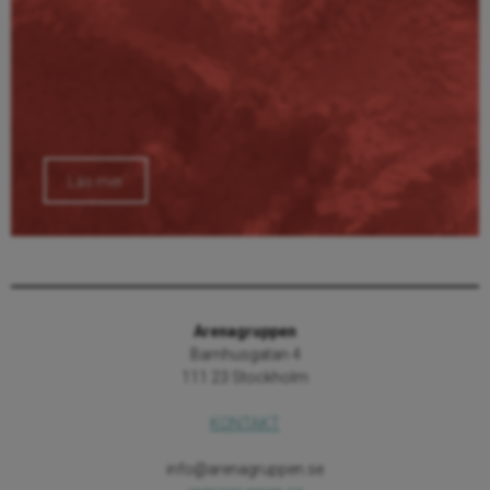
Läs mer
Arenagruppen
Barnhusgatan 4
111 23 Stockholm
KONTAKT
info@arenagruppen.se