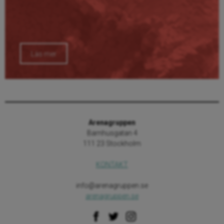
Läs mer
Arenagruppen
Barnhusgatan 4
111 23 Stockholm
KONTAKT
info@arenagruppen.se
arenagruppen.se