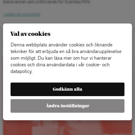
bland annat varit ordförande för Svenska PEN.
Ladda ner pressbild
Val av cookies
Denna webbplats använder cookies och liknande
Titlar
tekniker för att erbjuda en så bra användarupplevelse
som möjligt. Du kan läsa mer om hur vi hanterar
cookies och dina användardata i vår cookie- och
Rapporter
datapolicy.
Godkänn alla
Ändra inställningar