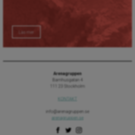
Läs mer
Arenagruppen
Barnhusgatan 4
111 23 Stockholm
KONTAKT
info@arenagruppen.se
arenagruppen.se