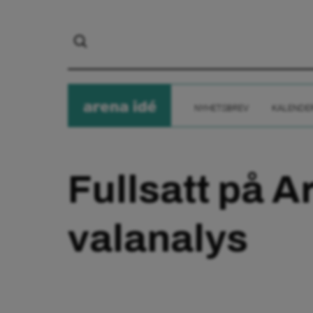
arena
ide
NYHETSBREV
KALENDE
Fullsatt på 
valanalys