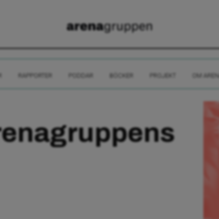
R
RAPPORTER
PODDAR
BÖCKER
PROJEKT
OM AREN
Arenagruppens