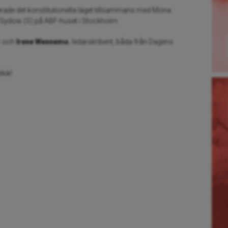
erade det konstitutionella läget tillsammans med Mona
on Sydow (S) på ABF-huset i Stockholm.
ör och
Irene
Wennemo
, ledarskribent, båda från Dagens
kik!