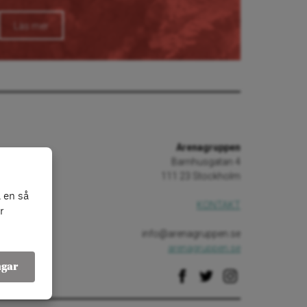
Läs mer
Arenagruppen
Barnhusgatan 4
111 23 Stockholm
 en så
KONTAKT
r
info@arenagruppen.se
arenagruppen.se
ngar