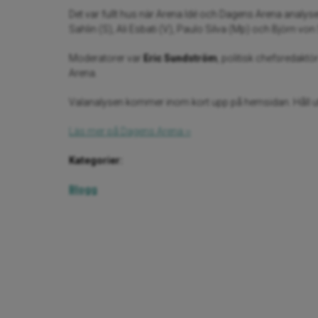
Det var fullt hus när Arena Idé och Dagens Arena analys
Sahlin (S), Ali Esbati (V), Paulo Silva (Mp) och Björn v
Moderatorer var
Eric Sundström
, politisk chefsredakt
Arena.
Valanalysen kommer inom kort upp på hemsidan. Håll ut
Läs mer på Dagens Arena ››
Kategorier:
Blogg