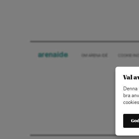
arena
ide
OM ARENA IDÉ
COOKIE-IN
Val a
Denna w
bra anv
cookies
God