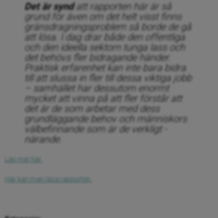
Det är synd
att rapporten här är så
grund för även om det helt visst finns
gränsdragningsproblem så borde de gå
att lösa. I dag drar både den offentliga
och den ideella sektorn tunga lass och
det behövs fler bidragande händer.
Praktisk erfarenhet kan inte bara bidra
till att slussa in fler till dessa viktiga jobb
– samhället har dessutom enormt
mycket att vinna på att fler förstår att
det är de som arbetar med dess
grundläggande behov och människors
välbefinnande som är de verkligt ­
närande.
Läs mer här.
Här kan man läsa rapporten.