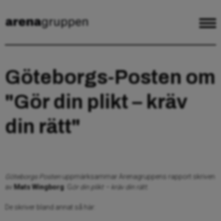
Göteborgs-Posten om
"Gör din plikt – kräv
din rätt"
Göteborgs Posten
uppmärksammar Arenagruppens rapport skriven
av
Mats Wingborg
G
ör din plikt – kräv din rätt.
De skriver bland annat så här: