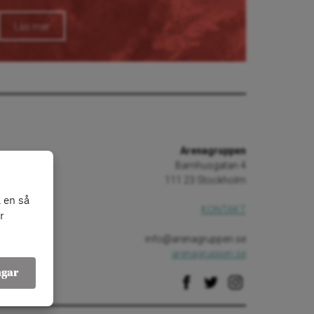
Läs mer
Arenagruppen
Barnhusgatan 4
111 23 Stockholm
 en så
KONTAKT
r
info@arenagruppen.se
arenagruppen.se
ngar