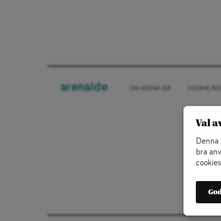
arena
ide
OM ARENA IDÉ
COOKIE-IN
Val a
Denna w
bra anv
cookies
God