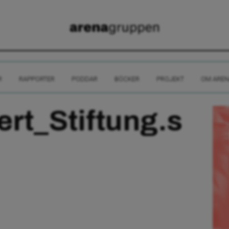
R
RAPPORTER
PODDAR
BÖCKER
PROJEKT
OM AREN
ert_Stiftung.s