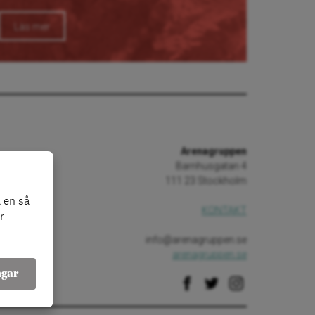
Läs mer
Arenagruppen
Barnhusgatan 4
111 23 Stockholm
 en så
KONTAKT
r
info@arenagruppen.se
arenagruppen.se
ngar