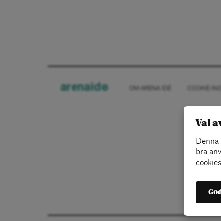
arena
ide
OM ARENA IDÉ
COOKIE-IN
Val a
Denna w
bra anv
cookies
God