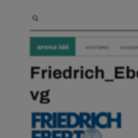
arena
ide
NYHETSBREV
KALENDE
Friedrich_Eb
vg