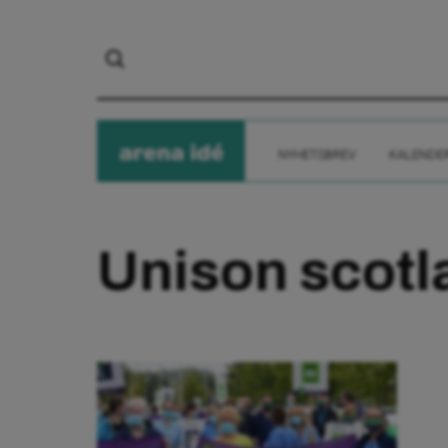
arena
ide
NYHETSBREV
KALENDE
Unison scotl