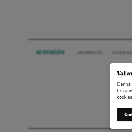
arena
ide
OM ARENA IDÉ
COOKIE-IN
Val a
Denna w
bra anv
cookies
God