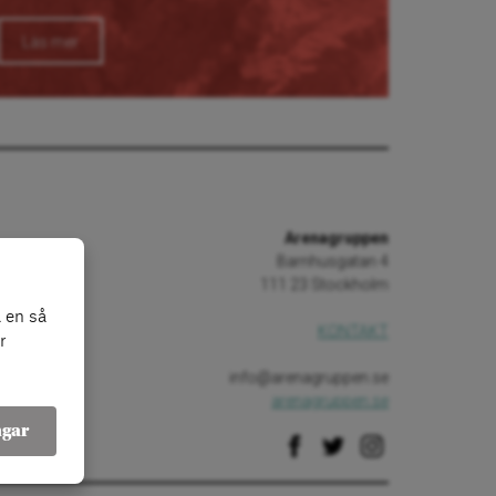
Läs mer
Arenagruppen
Barnhusgatan 4
111 23 Stockholm
 en så
KONTAKT
r
info@arenagruppen.se
arenagruppen.se
ngar