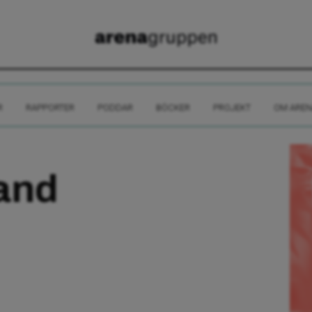
R
RAPPORTER
PODDAR
BÖCKER
PROJEKT
OM AREN
and