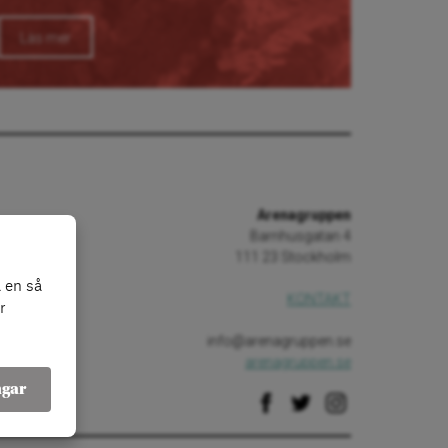
Läs mer
Arenagruppen
Barnhusgatan 4
111 23 Stockholm
 en så
KONTAKT
r
info@arenagruppen.se
arenagruppen.se
ngar