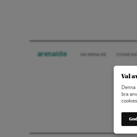
arena
ide
OM ARENA IDÉ
COOKIE-IN
Val a
Denna w
bra anv
cookies
God