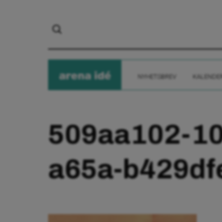
arena
ide
NYHETSBREV
KALENDE
509aa102-10
a65a-b429df