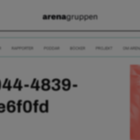
R
RAPPORTER
PODDAR
BÖCKER
PROJEKT
OM AREN
44-4839-
e6f0fd