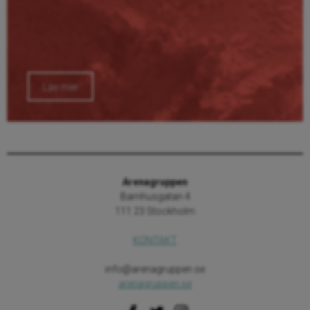
Läs mer
Arenagruppen
Barnhusgatan 4
111 23 Stockholm
KONTAKT
info@arenagruppen.se
arenagruppen.se