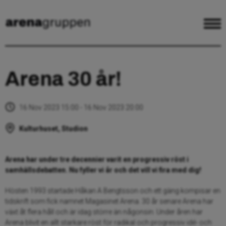
Arena 30 år!
16 Nov 2023 15:00 - 16 Nov 2023 20:00
Kulturhuset, Studion
Arena har under tre decennier varit en progressiv röst i
samhällsdebatten. Nu fyller vi år och det vill vi fira med dig!
Hösten 1993 startade Håkan A Bengtsson och ett gäng kompisar en
tidskrift som fick namnet Magasinet Arena. 30 år senare Arena har
växt åt flera håll och är idag större än någonsin. Under åren har
Arena blivit en allt starkare röst för radikal och progressiv idé- och