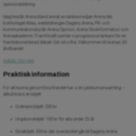
opinionsbildning.
Idag består Arena bland annat av tankesmedjan Arena Idé,
bokförlaget Atlas, webbtidningen Dagens Arena, PR- och
kommunikationsbyrån Arena Opinion, Arena Skolinformation och
Arenaakademin. Framförallt samlar vi progressiva tänkare för en
framtidsorienterad debatt. Det vill vi fira. Välkommen till Arenas 30-
årsfirande!
ANMÄL DIG HÄR
Praktisk information
För att kunna genomföra firandet har vi en jubileumsinsamling –
alltså krävs en biljett:
Ordinarie biljett: 200 kr
Ungdomsbiljett: 100 kr för alla under 25 år
Stödbiljett: 500 kr där överskottet går till Dagens Arena