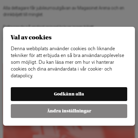
Alla deltagare får jubileumsutgåvan av Magasinet Arena och en
drinkbiljett till minglet.
Deltagande på endast mingel kräver ingen biljett.
Val av cookies
Vid frågor och avbokning, kontakta
event@arenagruppen.se
.
Denna webbplats använder cookies och liknande
tekniker för att erbjuda en så bra användarupplevelse
som möjligt. Du kan läsa mer om hur vi hanterar
cookies och dina användardata i vår cookie- och
datapolicy.
Rapporter
Godkänn alla
Ändra inställningar