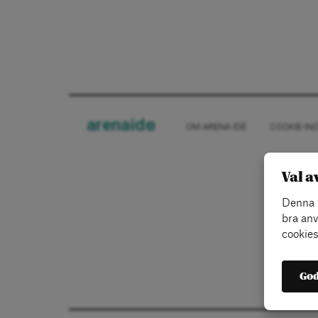
arena
ide
OM ARENA IDÉ
COOKIE-IN
Val a
Denna w
bra anv
cookies
God