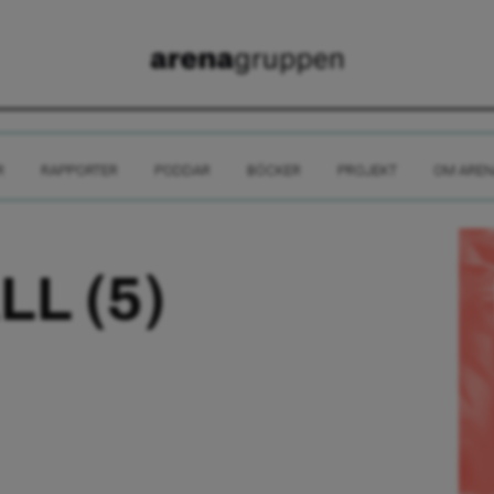
R
RAPPORTER
PODDAR
BÖCKER
PROJEKT
OM AREN
LL (5)