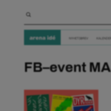
arena
ide
NYHETSBREV
KALENDE
FB–event MA