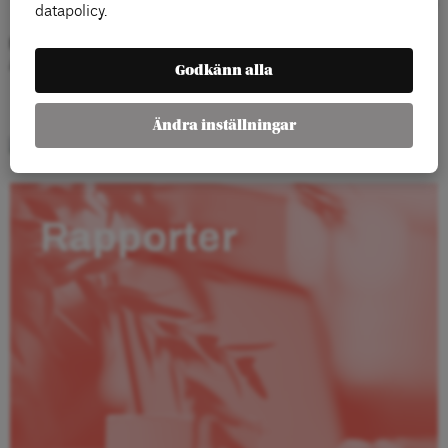
Dima Sarsour,
policystrateg och redaktör för Här var vårt hus
datapolicy.
Moderator:
Lisa Pelling, statsvetare och chef för tankesmedjan
Arena Idé
Godkänn alla
Ändra inställningar
Rapporter