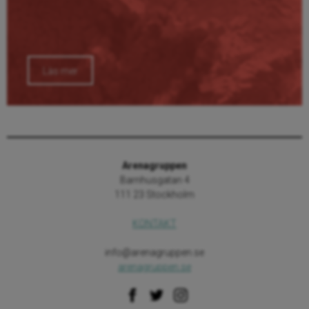
Läs mer
Arenagruppen
Barnhusgatan 4
111 23 Stockholm
KONTAKT
info@arenagruppen.se
arenagruppen.se