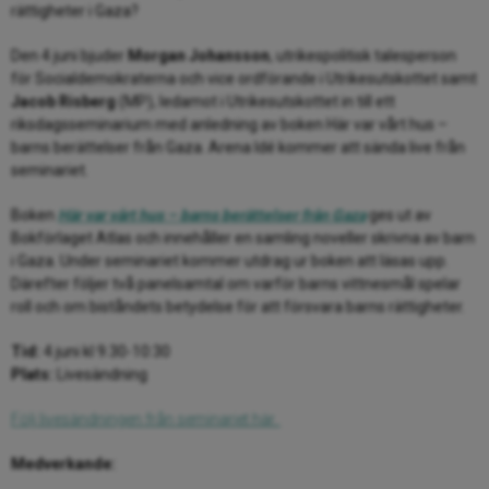
rättigheter i Gaza?
Den 4 juni bjuder
Morgan Johansson
, utrikespolitisk talesperson
för Socialdemokraterna och vice ordförande i Utrikesutskottet samt
Jacob Risberg
(MP), ledamot i Utrikesutskottet in till ett
riksdagsseminarium med anledning av boken Här var vårt hus –
barns berättelser från Gaza. Arena Idé kommer att sända live från
seminariet.
Boken
Här var vårt hus
– barns berättelser från Gaza
ges ut av
Bokförlaget Atlas och innehåller en samling noveller skrivna av barn
i Gaza. Under seminariet kommer utdrag ur boken att läsas upp.
Därefter följer två panelsamtal om varför barns vittnesmål spelar
roll och om biståndets betydelse för att försvara barns rättigheter.
Tid:
4 juni kl 9.30-10:30
Plats:
Livesändning
Följ livesändningen från seminariet här.
Medverkande: