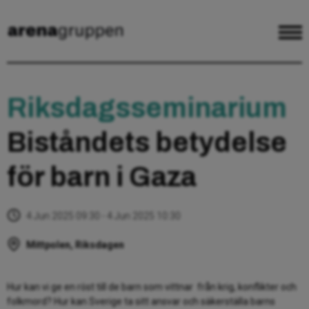
Riksdagsseminarium
Biståndets betydelse
för barn i Gaza
4 Jun 2025 09:30 - 4 Jun 2025 10:30
Mittpolen, Riksdagen
Hur kan vi ge en röst till de barn som vittnar från krig, konflikter och
folkmord? Hur kan Sverige ta sitt ansvar och säkerställa barns