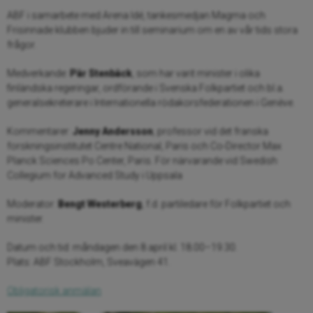
ABF i samarbete med Arena Idé, tankesmedjan Magma och
Frisinnade klubben bjuder in till seminarium om en av vår tids stora
frågor.
Medverkande:
Pär Stenbäck
, som
har varit minister i olika
finländska regeringar, ordförande i Svenska Folkpartiet och bl.a.
generalsekreterare i Internationella rödakorsfederationen i Genève.
Kommentarer:
Jenny Andersson
, professor vid det franska
forskningsinstitutet Centre National, Paris och Co-Director Max
Planck Sciences Po Center, Paris. För närvarande vid Swedish
Collegium for Advanced Study i Uppsala
Moderator:
Bengt Westerberg
, f.d. partiledare för Folkpartiet och
minister.
Datum och tid: måndagen den 8 april kl. 18.00–19.30.
Plats: ABF Stockholm, Sveavägen 41.
Obligatorisk anmälan