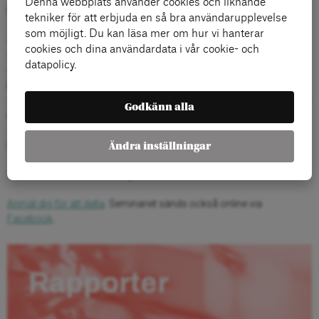
Denna webbplats använder cookies och liknande
Medverkande:
tekniker för att erbjuda en så bra användarupplevelse
som möjligt. Du kan läsa mer om hur vi hanterar
> Khashayar Farmanbar, energiminister
cookies och dina användardata i vår cookie- och
> Urban Pettersson, ordförande i Elektrikerförbundet
datapolicy.
> Helene Samuelsson, chef för politik och kommunikation på
Energiföretagen
> Lina Bertling Tjernberg, professor i elkraftnät vid Kungliga Tekniska
Godkänn alla
Högskolan
> Anton Levein, rapportförfattare och ombudsman på
Elektrikerförbundet
Ändra inställningar
Samtalet leds av Lisa Pelling, chef för Arena Idé.
Anmäl dig för att delta
. Seminariet sänds också online via
Facebook
.
Rapporter