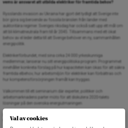
vems är ansvaret att utbilda elektriker för framtida behov?
Rysslands invasion av Ukraina har gjort det tydligt att Sverige inte
bör göra sig beroende av fossila bränslen från länder med
auktoritära regimer. Sveriges riksdag har också satt upp ett mål om
att bli klimatneutrala fram till år 2045. Tillsammans med ett ökat
behov av el leder detta till att Sverige behöver en ny, sammanhållen
energipolitik.
Elektrikerförbundet, med sina cirka 24 000 yrkeskunniga
medlemmar, lanserar nu sitt energipolitiska program. Programmet
innehåller konkreta förslag på hur kapaciteten kan ökas för att säkra
framtida elbehov, hur arbetsmiljön för elektriker kan förbättras och
hur kompetensförsörjningen framåt kan tryggas.
Välkommen till ett seminarium där experter, politiker och
arbetsmarknadens parter möts för att diskutera 2020-talets
lösningar på den svenska energiutmaningen.
När?
17 maj kl. 11:00–12:00
Val av cookies
Var?
LO-borgen, Barnhusgatan 18 i Stockholm