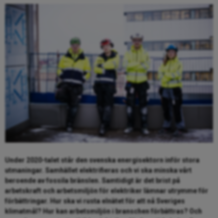
Under 2020-talet står den svenska energisektorn inför stora
utmaningar. Samhället elektrifieras och vi ska minska vårt
beroende av fossila bränslen. Samtidigt är det brist på
arbetskraft och arbetsmiljön för elektriker lämnar utrymme för
förbättringar. Hur ska vi rusta elnätet för att nå Sveriges
klimatmål? Hur kan arbetsmiljön i branschen förbättras? Och