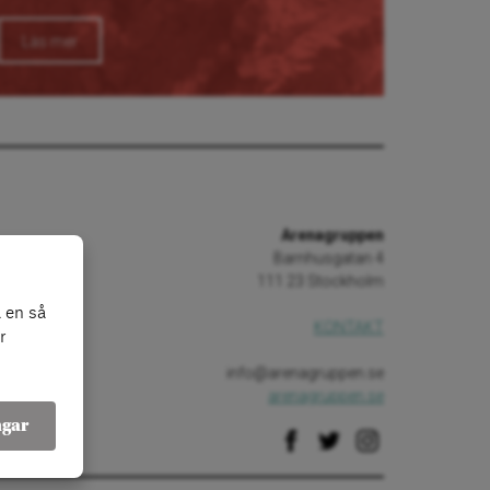
Läs mer
Arenagruppen
Barnhusgatan 4
111 23 Stockholm
 en så
KONTAKT
r
info@arenagruppen.se
arenagruppen.se
ngar