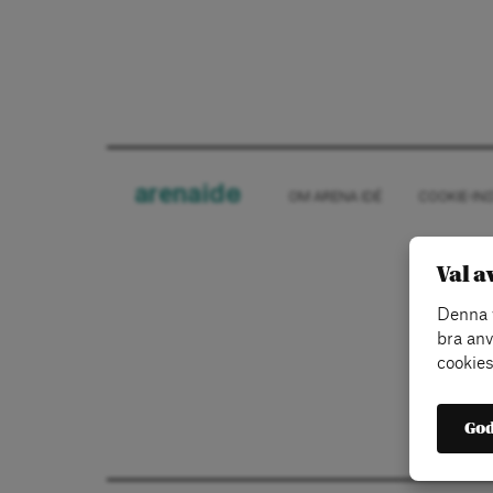
arena
ide
OM ARENA IDÉ
COOKIE-IN
Val a
Denna w
bra anv
cookies
God