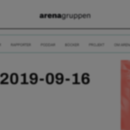
R
RAPPORTER
PODDAR
BÖCKER
PROJEKT
OM AREN
 2019-09-16