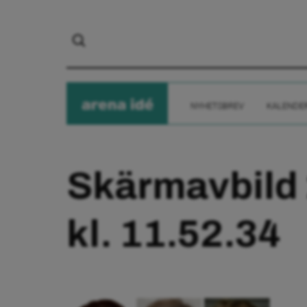
arena
ide
NYHETSBREV
KALENDE
Skärmavbild
kl. 11.52.34