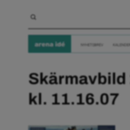
arena
ide
NYHETSBREV
KALENDE
Skärmavbild
kl. 11.16.07