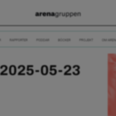
R
RAPPORTER
PODDAR
BÖCKER
PROJEKT
OM AREN
 2025-05-23