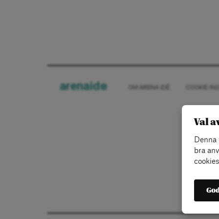
arena
ide
OM ARENA IDÉ
COOKIE-IN
Val a
Denna w
bra anv
cookies
God