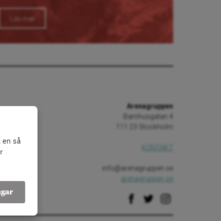
Läs mer
Arenagruppen
Barnhusgatan 4
111 23 Stockholm
 en så
KONTAKT
r
info@arenagruppen.se
arenagruppen.se
ngar