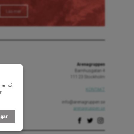
Läs mer
Arenagruppen
Barnhusgatan 4
111 23 Stockholm
 en så
KONTAKT
r
info@arenagruppen.se
arenagruppen.se
ngar