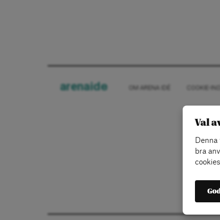
arena
ide
OM ARENA IDÉ
COOKIE-IN
Val a
Denna w
bra anv
cookies
God