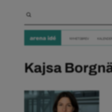
arena
ide
NYHETSBREV
KALENDE
Kajsa Borgna