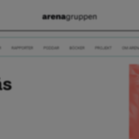
R
RAPPORTER
PODDAR
BÖCKER
PROJEKT
OM AREN
̈s