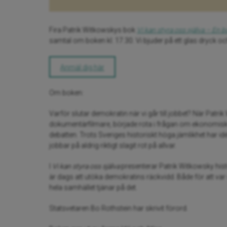
Fira Patrik Witkowskys bok
Vi kan styra oss själva – En
samtal om boken kl. 17.30. Vi bjuder på ett glas dryck och
Anmäl dig här
Om boken:
Varför slutar demokratin när vi går till jobbet? När Pa
dokumentärfilmare, började rota i frågan om ekonomisk 
debatten. Trots Sveriges historiskt höga jämlikhet har id
jobbar på aldrig riktigt slagit rot på allvar.
I
Vi kan styra oss själva
presenterar Patrik Witkowsky hist
är dags att utöka demokratins räckvidd. Både för att var
hela samhället tjänar på det.
Statsvetaren Bo Rothstein har skrivit förord.