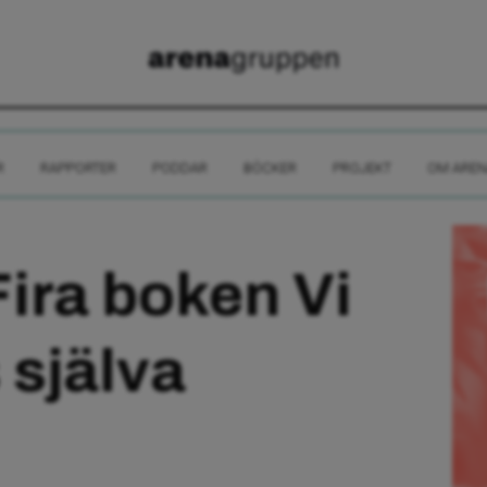
R
RAPPORTER
PODDAR
BÖCKER
PROJEKT
OM AREN
ira boken Vi
 själva