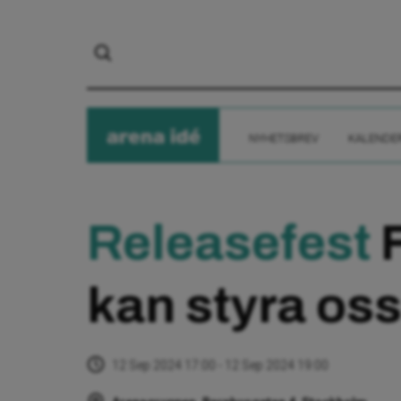
arena
ide
NYHETSBREV
KALENDE
Releasefest
F
kan styra oss
12 Sep 2024 17:00 - 12 Sep 2024 19:00