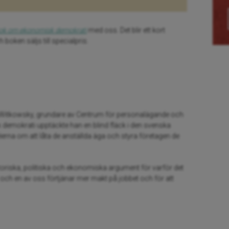
 bok om ekonomisk demokrati
med oss. Det blir ett k
ort
 boken säljs till specialpris.
trik Witkowsky, grundare av Centrum för personalägande och
demokrati upptäckte han en blind fläck i den svenska
éerna om att låta de anställda äga och styra företagen de
oriska, politiska och ekonomiska argument för varför det
 och en av oss förtjänar mer makt på jobbet och för att