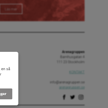
Läs mer
Arenagruppen
Barnhusgatan 4
111 23 Stockholm
 en så
KONTAKT
r
info@arenagruppen.se
arenagruppen.se
ngar