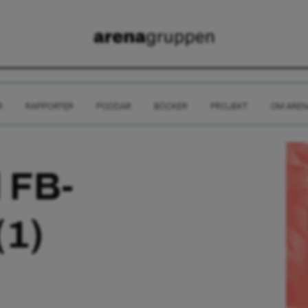
R
RAPPORTER
PODDAR
BÖCKER
PROJEKT
OM AREN
 FB-
(1)