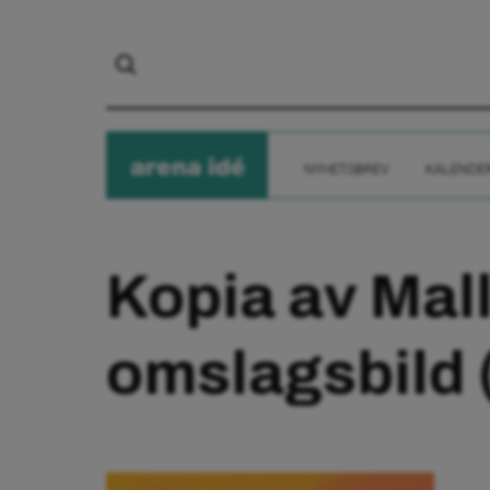
arena
ide
NYHETSBREV
KALENDE
Kopia av Mall
omslagsbild 