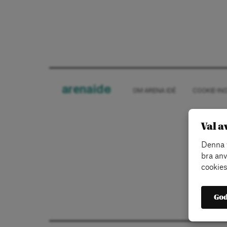
arena
ide
OM ARENA IDÉ
COOKIE-IN
Val a
Denna w
bra anv
cookies
God