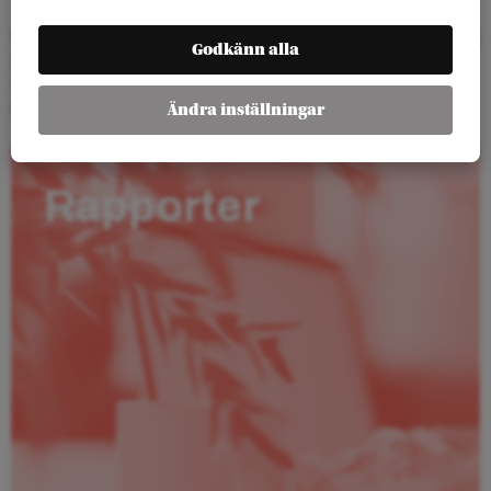
Vänligen notera att anmälan till seminariet är obligatoriskt.
Anmäl dig
Godkänn alla
här
.
Seminariet är ett samarbete mellan FES Nordic Countries och Arena
idé
Ändra inställningar
Rapporter