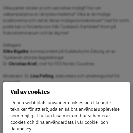
Vilka partier sticker ut och vad verkar möjligt? Hur ser
valkampanjerna ut i de tyska medierna? Vilka är de möjliga
koalitionerna och vad är deras möjliga konsekvenser? Vad för sorts
politik kan vi förvänta oss från Tyskland i framtiden? Kom på
frukostseminarium och lär dig mer!
Deltagare:
Silke Bigalke
, korrespondent på Süddeutsche Zeitung, en av
Tysklands största dagstidningar
Dr.
Christian Krell
, chef för FES Nordic Countries
Moderator: Dr.
Lisa Pelling
, statsvetare och utredningschef för
Arena Idé
Val av cookies
Seminariet hålls på engelska
Denna webbplats använder cookies och liknande
Tid och Plats:
tekniker för att erbjuda en så bra användarupplevelse
14 Septemeber 08.30 – 09.30
som möjligt. Du kan läsa mer om hur vi hanterar
FES Nordic Countries, Västmannagatan 4, Stockholm
cookies och dina användardata i vår cookie- och
datapolicy.
Tyskinspirerad frukost kommer finnas från 08.15.