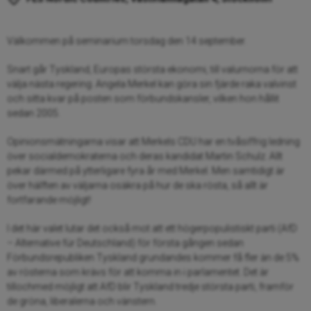
Välkommen på seminarium torsdag den 14 september.
Snart går Tyskland, Europas största ekonomi, till valurnorna för att
välja nästa regering. Angela Merkel kan göra sin fjärde raka valvinst
och sitta kvar på posten som förbundskansler, vilken hon hållit
sedan 2005.
Opinionsmätningarna visar att Merkels CDU har en tvåsiffrig ledning
över socialdemokraterna och deras kandidat Martin Schulz. Allt
pekar därmed på ytterligare fyra år med Merkel. Men samtidigt är
över hälften av väljarna osäkra på hur de ska rösta, så allt är
fortfarande möjligt!
I det här valet lutar det också mot att ett högerpopulistiskt parti (AfD
– Alternative für Deutschland) för första gången sedan
Förbundsrepubliken Tyskland grundandes kommer få fler än de 5%
av rösterna som krävs för att komma in i parlamentet. Det är
tillochmed möjligt att AfD blir Tyskland tredje största parti, framför
de gröna, liberalerna och vänstern.