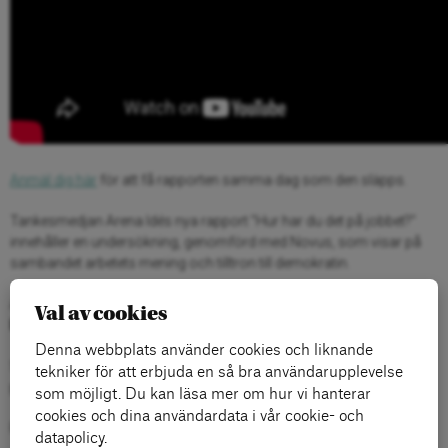
Anmäl dig här
för att få rapporten samma dag som den släpps.
Tankesmedjan Arena Idés nya rapport ”Hur har du det på jobbet?”
innehåller en undersökning, genomförd med Novus, som visar på
sambandet arbetets mening och tilltron till demokratin.
Arena Idés utredningschef
Lisa Pelling
intervjuar rapportförfattaren
Val av cookies
David Eklind Kloo
om resultaten från undersökningen.
Denna webbplats använder cookies och liknande
Seminariet sänds på
Arena Idés Facebooksida
. Kommer kunna ses
tekniker för att erbjuda en så bra användarupplevelse
på arenaide.se/video i efterhand.
som möjligt. Du kan läsa mer om hur vi hanterar
cookies och dina användardata i vår cookie- och
Rapporten släpps samma dag som seminariet.
datapolicy.