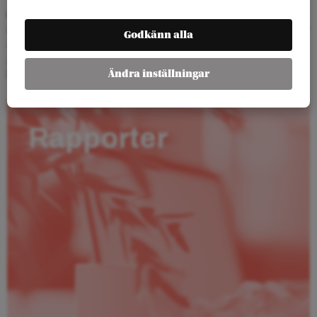
Rapporten har skrivits inom ramen för ett projekt som Arena Idé
drivit tillsammans med Handelsanställdas förbund. I höst utkommer
Godkänn alla
även en bok på samma tema:
Arbetets mening – En bok om vad vi
gör på jobbet och vad jobbet gör med oss.
Även den författad av
Ändra inställningar
David Eklind Kloo.
Rapporter