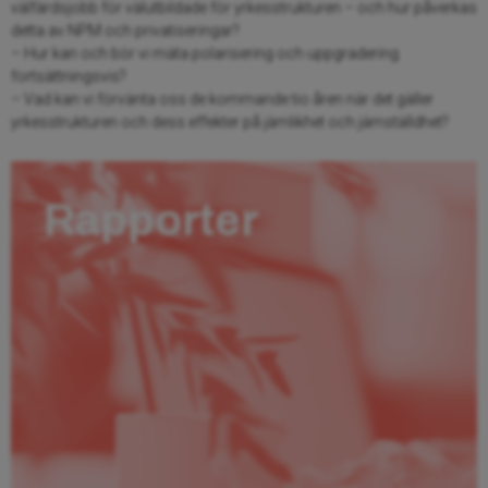
välfärdsjobb för välutbildade för yrkesstrukturen – och hur påverkas
detta av NPM och privatiseringar?
– Hur kan och bör vi mäta polarisering och uppgradering
fortsättningsvis?
– Vad kan vi förvänta oss de kommande tio åren när det gäller
yrkesstrukturen och dess effekter på jämlikhet och jämställdhet?
Rapporter