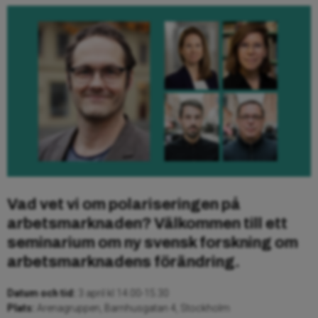
Vad vet vi om polariseringen på
arbetsmarknaden
? Välkommen till ett
seminarium om ny svensk forskning om
arbetsmarknadens förändring.
Datum och tid:
3 april kl 14.00-15.30
Plats:
Arenagruppen, Barnhusgatan 4, Stockholm