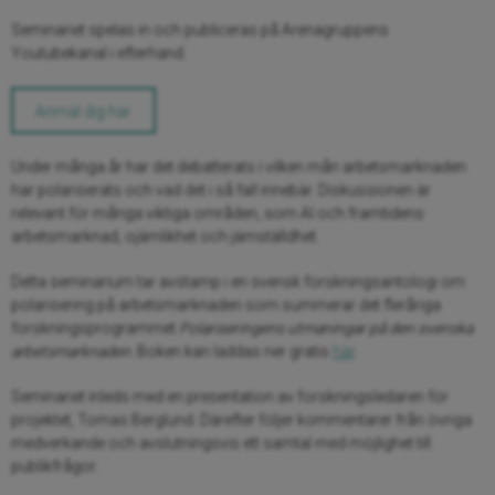
Seminariet spelas in och publiceras på Arenagruppens
Youtubekanal i efterhand.
Anmäl dig här
Under många år har det debatterats i vilken mån arbetsmarknaden
har polariserats och vad det i så fall innebär. Diskussionen är
relevant för många viktiga områden, som AI och framtidens
arbetsmarknad, ojämlikhet och jämställdhet.
Detta seminarium tar avstamp i en svensk forskningsantologi om
polarisering på arbetsmarknaden som summerar det fleråriga
forskningsprogrammet
Polariser
ingens utmaningar på den svenska
arbetsmarknaden.
Boken kan laddas ner gratis
här
.
Seminariet inleds med en presentation av forskningsledaren för
projektet, Tomas Berglund. Därefter följer kommentarer från övriga
medverkande och avslutningsvis ett samtal med möjlighet till
publikfrågor.