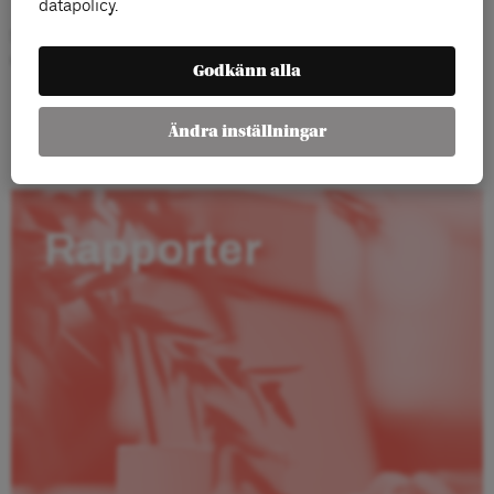
datapolicy.
Samtalet sänds live på
Arena Idés Facebooksida
. Det kommer
också gå att se i efterhand på arenaide.se/video
Godkänn alla
Ändra inställningar
Rapporter