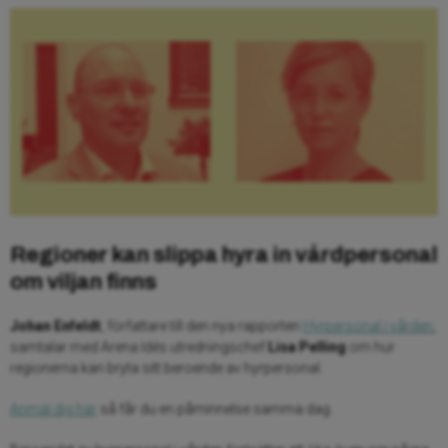
Regioner kan slippa hyra in vårdpersonal
om viljan finns
Johan Enfeldt
, författare till den nya rapporten
Hyrpersonal i vården
,
samtalar med Arena Idés utredningschef
Lisa Pelling
om hur
regionerna kan bryta sitt beroende av hyrpersonal.
Anmäl dig här
så får du en påminnelse samma dag.