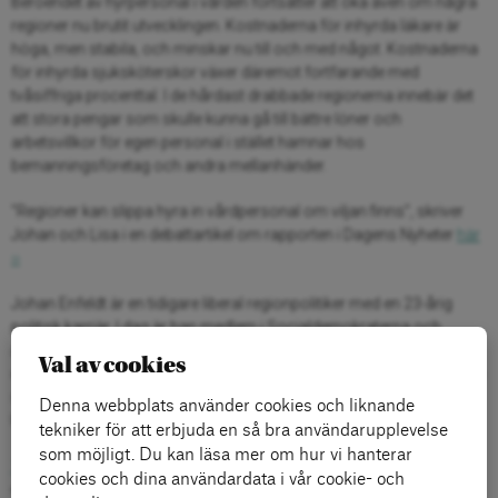
Beroendet av hyrpersonal i vården fortsätter att öka även om några
regioner nu brutit utvecklingen. Kostnaderna för inhyrda läkare är
höga, men stabila, och minskar nu till och med något. Kostnaderna
för inhyrda sjuksköterskor växer däremot fortfarande med
tvåsiffriga procenttal. I de hårdast drabbade regionerna innebär det
att stora pengar som skulle kunna gå till bättre löner och
arbetsvillkor för egen personal i stället hamnar hos
bemanningsföretag och andra mellanhänder.
”Regioner kan slippa hyra in vårdpersonal om viljan finns”, skriver
Johan och Lisa i en debattartikel om rapporten i Dagens Nyheter
här
››
Johan Enfeldt är en tidigare liberal regionpolitiker med en 23-årig
politisk karriär. I dag är han medlem i Socialdemokraterna och
arbetar aktivt med frågor inom skola, miljö, arbetsmarknad, välfärd
Val av cookies
och demokrati. Johan Enfeldt har suttit som ledamot i Vårdstyrelsen
samt som ersättare i Hälso- och sjukvårdsstyrelsen i Region
Denna webbplats använder cookies och liknande
Uppsala.
tekniker för att erbjuda en så bra användarupplevelse
som möjligt. Du kan läsa mer om hur vi hanterar
10 samtal klockan 10
är en serie korta samtal där vi pratar med
cookies och dina användardata i vår cookie- och
experter om aktuella samhällsfrågor.