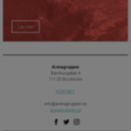
Läs mer
Arenagruppen
Barnhusgatan 4
111 23 Stockholm
KONTAKT
info@arenagruppen.se
arenagruppen.se