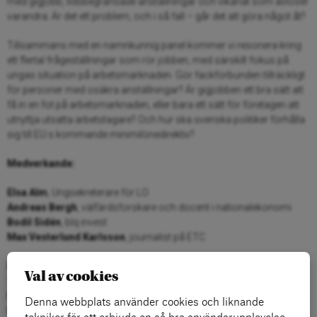
med gigjobb, tidsbegränsade anställningar och vikariat som avlöser
varandra. Är det ett problem, och i så fall – går det att göra något åt?
Tillsammans med en namnkunnig panel kommer vi resonera kring
ett flertal frågeställningar som rör jobben, med särskilt fokus på
ungas situation på arbetsmarknaden. Gör fackförbunden tillräckligt
för personer med osäkra anställningar? Är gigjobben ett bra sätt att
få in en fot på arbetsmarknaden, eller bara ett sätt för företagen att
utnyttja utsatta arbetstagare? Och hur ska svenska politiker förhålla
sig till EU:s kommande minimilönedirektiv?
Medverkande:
Elsa Alm
, Ungsekreterare för LO
Andreas Bergh
, välfärdsforskare och docent i nationalekonomi
Bodil Sidén
, blq invest
Max Vesterlund Karlsson
, journalist på ETC
Datum:
31 augusti
Val av cookies
Tid:
17:30-19:30 (musik från 17:30, debatten börjar 17:45)
Plats:
mitt på Plattan, fri entré! Det kommer finnas mat till försäljning.
Denna webbplats använder cookies och liknande
Moderator:
Karin Hübinette