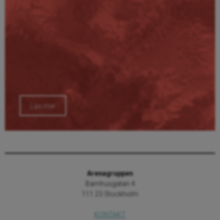
Läs mer
Arenagruppen
Barnhusgatan 4
111 23 Stockholm
KONTAKT