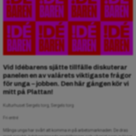
Vid Idébarens sjätte tillfälle diskuterar
panelen en av valårets viktigaste frågor
för unga – jobben. Den här gången kör vi
mitt på Plattan!
Kulturhuset Sergels torg, Sergels torg
Fri entré
Många unga har svårt att komma in på arbetsmarknaden. De dras