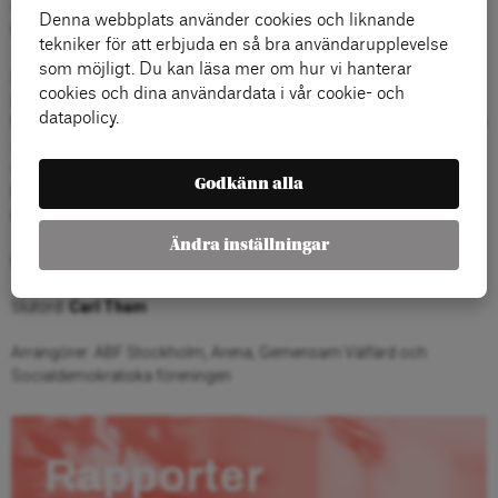
väljarnas röstbeteende?
Denna webbplats använder cookies och liknande
Frågor och diskussion.
tekniker för att erbjuda en så bra användarupplevelse
som möjligt. Du kan läsa mer om hur vi hanterar
Centrala fördelnings- och välfärdsfrågor som borde diskuteras i
cookies och dina användardata i vår cookie- och
valrörelsen
datapolicy.
Med utgångspunkt från sin bok
Politik för ett mänskligt samhälle – en
handbok
redovisar
Per Molander
de centrala fördelnings- och
välfärdskonflikterna mellan höger och vänster och diskuterar vilken
Godkänn alla
betydelse de kan få i valrörelsen.
Kommentar:
Lisa Pelling
Ändra inställningar
Frågor och diskussion
Slutord:
Carl Tham
Arrangörer: ABF Stockholm, Arena, Gemensam Välfärd och
Socialdemokratiska föreningen
Rapporter