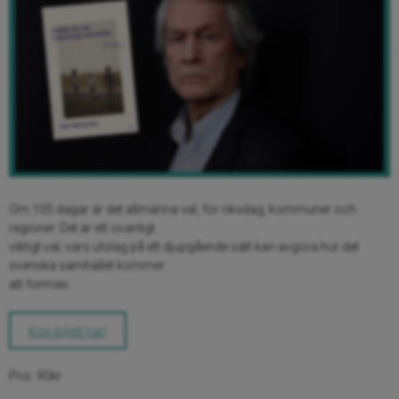
Om 105 dagar är det allmänna val, för riksdag, kommuner och
regioner. Det är ett ovanligt
viktigt val, vars utslag på ett djupgående sätt kan avgöra hur det
svenska samhället kommer
att formas.
Köp biljett här!
Pris: 90kr