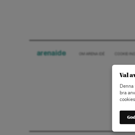
arena
ide
OM ARENA IDÉ
COOKIE-IN
Val a
Denna w
bra anv
cookies
God