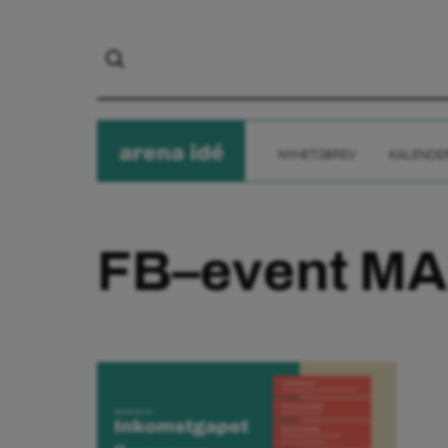
arena
ide
NYHETSBREV
KALENDE
FB–event MA