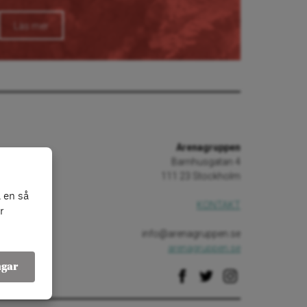
Läs mer
Arenagruppen
Barnhusgatan 4
111 23 Stockholm
 en så
KONTAKT
r
info@arenagruppen.se
arenagruppen.se
ngar