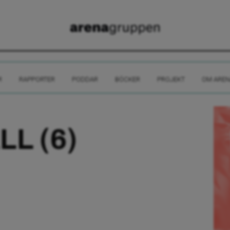
R
RAPPORTER
PODDAR
BÖCKER
PROJEKT
OM AREN
LL (6)