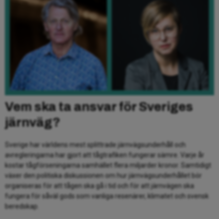
Vem ska ta ansvar för Sveriges
järnväg?
Sverige har världens mest splittrade järnvägsunderhåll och
avregleringarna har gjort att tågtrafiken fungerar sämre. Varje år
kostar tågförseningarna samhället flera miljarder kronor. Samtidigt
växer den politiska diskussionen om hur järnvägsunderhållet bör
organiseras för att tågen ska gå i tid och för att järnvägen ska
fungera för såväl gods som vanliga resenärer, klimatet och svensk
beredskap.