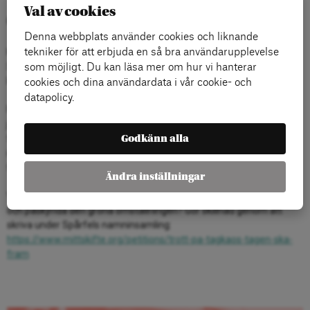
Val av cookies
Om Spårfel
Denna webbplats använder cookies och liknande
Kampanjen Spårfel är ett initiativ från järnvägare på fackförbundet
tekniker för att erbjuda en så bra användarupplevelse
Seko som dagligen arbetar med järnvägsunderhållet och försöker
som möjligt. Du kan läsa mer om hur vi hanterar
lösa problemen för samhället och trafikanterna.
cookies och dina användardata i vår cookie- och
datapolicy.
Fackförbundet Seko organiserar 80 procent av all personal vid
järnvägen och har vid flertalet kongresser fattat beslut om att
förbundet ska verkar för ett förstatligande av järnvägen. Det
Godkänn alla
innebär ett återtagande av banunderhåll, reinvesteringar,
fordonsunderhåll, trafik och egen personal.
Ändra inställningar
Vill du också att tågen ska gå i tid? Vill du minska risken för olyckor
och påskynda den gröna omställningen? Gör skillnad genom att
skriva under Spårfels namninsamling:
https://www.mittskifte.org/petitions/trott-pa-tagkaos-tagen-ska-
fram