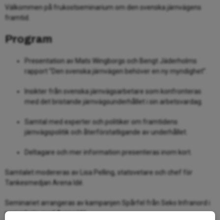
Välkommen på frukostseminarium om den svenska järnvägens
framtid.
Program
Presentation av Mats Wingborgs och Bengt Jäderholms
rapport ”Den svenska järnvägen behöver en ny myndighet”.
Insikter från svenska järnvägsarbetare som konfronteras
med det bristande järnvägsunderhållet i sin arbetsvardag.
Samtal med experter och politiker om framtidens
järnvägspolitik och återförstatligande av underhållet.
Deltagare och mer information presenteras inom kort.
Samtalet modereras av Lisa Pelling, statsvetare och chef för
Tankesmedjan Arena Idé.
Seminariet arrangeras av kampanjen Spårfel från Seko Infranord i
samarbete med Arena Idé.