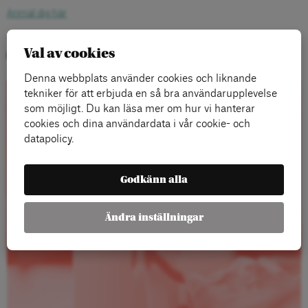
Anmäl dig här
Tid:
18 juni kl. 9.00–10.00 (frukost serveras från kl. 8.30)
Val av cookies
Plats:
Arenagruppen, Barnhusgatan 4, Stockholm
Denna webbplats använder cookies och liknande
tekniker för att erbjuda en så bra användarupplevelse
Rapporter
som möjligt. Du kan läsa mer om hur vi hanterar
cookies och dina användardata i vår cookie- och
datapolicy.
Godkänn alla
Ändra inställningar