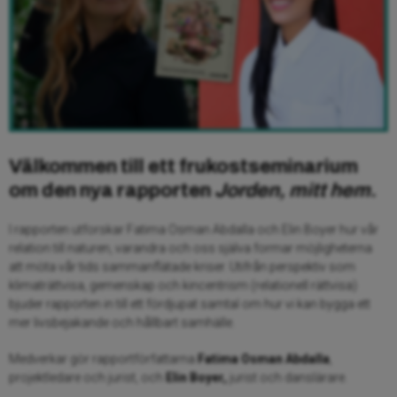
Välkommen till ett frukostseminarium
om den nya rapporten
Jorden, mitt hem
.
I rapporten utforskar Fatima Osman Abdalla och Elin Boyer hur vår
relation till naturen, varandra och oss själva formar möjligheterna
att möta vår tids sammanflätade kriser. Utifrån perspektiv som
klimaträttvisa, gemenskap och kincentrism (relationell rättvisa)
bjuder rapporten in till ett fördjupat samtal om hur vi kan bygga ett
mer livsbejakande och hållbart samhälle.
Medverkar gör rapportförfattarna
Fatima Osman Abdalla
,
projektledare och jurist, och
Elin Boyer,
jurist och danslärare.