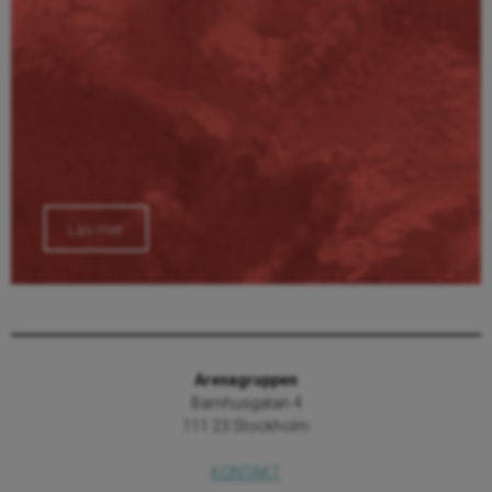
Läs mer
Arenagruppen
Barnhusgatan 4
111 23 Stockholm
KONTAKT