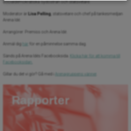
socialdemokratiska Sydöstran och statsvetare.
Moderator är
Lisa Pelling
, statsvetare och chef på tankesmedjan
Arena Idé.
Arrangörer: Premiss och Arena Idé.
Anmäl dig
här
för en påminnelse samma dag.
Sänds på Arena Idés Facebooksida.
Klicka här för att komma till
Facebooksidan.
Gillar du det vi gör? Gå med i
Arenagruppens vänner
.
Rapporter