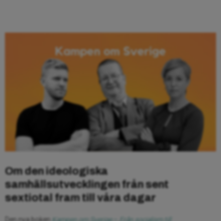
Om den ideologiska
samhällsutvecklingen från sent
sextiotal fram till våra dagar
Den nya boken
Kampen om Sverige
–
Från socialism till