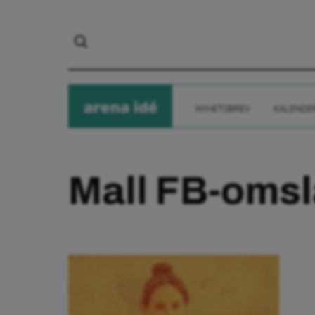
arena
ide
NYHETSBREV
KALENDE
Mall FB-omsl