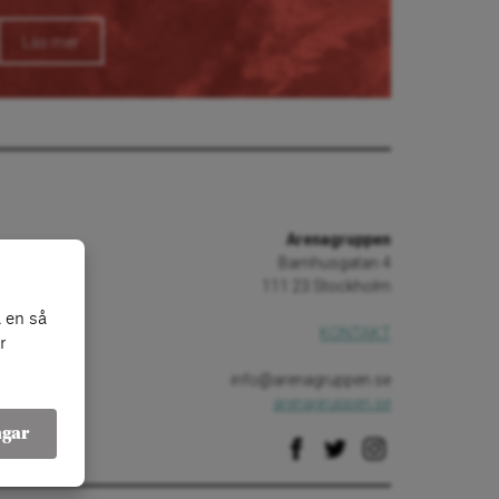
Läs mer
Arenagruppen
Barnhusgatan 4
111 23 Stockholm
 en så
KONTAKT
r
info@arenagruppen.se
arenagruppen.se
ngar