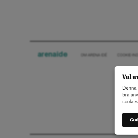
arena
ide
OM ARENA IDÉ
COOKIE-IN
Val a
Denna w
bra anv
cookies
God