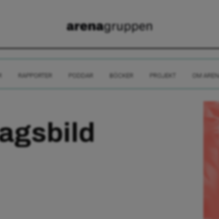
R
RAPPORTER
PODDAR
BÖCKER
PROJEKT
OM AREN
agsbild