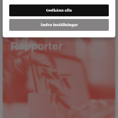
ARRANGÖR ABF Stockholm, Atlas bokförlag och Arena Idé
Godkänn alla
PLATS ABF-huset, Sveavägen 41
Köp biljett
Ändra inställningar
Rapporter