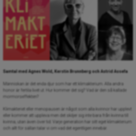
Samtal med Agnes Wold, Kerstin Brunnberg och Astrid Assefa
Människan är det enda djur som har ett klimakterium. Alla andra
honor är fertila livet ut. Hur kommer det sig? Vad är den så kallade
mormorseffekten?
Klimakteriet eller menopausen är något som alla kvinnor har upplevt
eller kommer att uppleva men det skiljer sig inte bara från kvinna till
kvinna, utan även över tid. Varje generation har sitt eget klimakterium
och allt för sällan talar vi om vad det egentligen innebär.