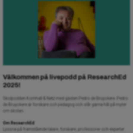
Välkommen på livepodd på ResearchEd
2025!
Skolpodden Kornhall & Netz med gästen Pedro de Bruyckere. Pedro
de Bruyckere är forskare och pedagog och slår gärna hål på myter
om skolan.
Om ResearchEd
Lyssna på framstående talare, forskare, professorer och experter