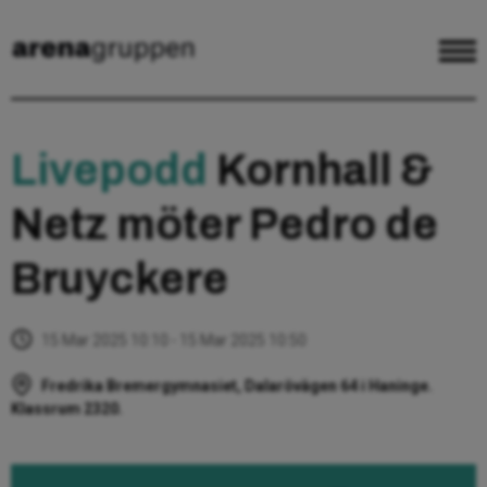
Livepodd
Kornhall &
Netz möter Pedro de
Bruyckere
15 Mar 2025 10:10 - 15 Mar 2025 10:50
Fredrika Bremergymnasiet, Dalarövägen 64 i Haninge.
Klassrum 2320.