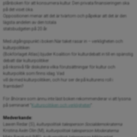
plånboken för att konsumera kultur. Den privata finansieringen ska
på det viset öka.
Oppositionen menar att det är tvärtom och påpekar att det är den
lägsta andelen av den totala
statsbudgeten på 20 år.
Med utgångspunkt i boken När taket rasar in – verkligheten och
kulturpolitiken
(Bokförlaget Atlas) bjuder Koalition för kulturdebatt in till en spänstig
debatt där kulturpolitiker
på riksnivå får diskutera vilka förutsättningar för kultur och
kulturpolitik som finns idag. Vad
vill de med kulturpolitiken, och hur ser de på kulturens roll i
framtiden?
För åhörare som ännu inte läst boken rekommenderar vi att lyssna
på seminariet ”
Kulturpolitiken och verkligheten
”.
Medverkande:
Lawen Redar (S),
kulturpolitisk talesperson Socialdemokraterna
Kristina Axén Olin (M),
kulturpolitisk talesperson Moderaterna