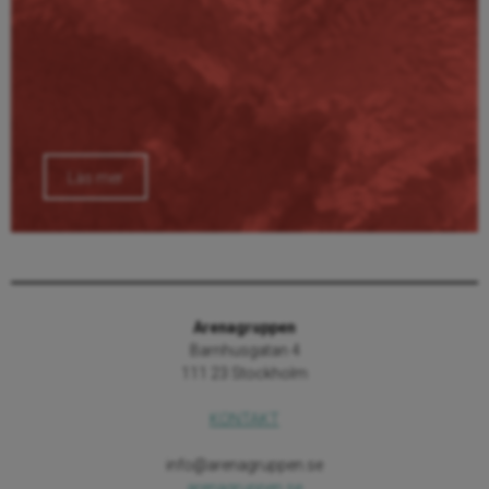
Läs mer
Arenagruppen
Barnhusgatan 4
111 23 Stockholm
KONTAKT
info@arenagruppen.se
arenagruppen.se