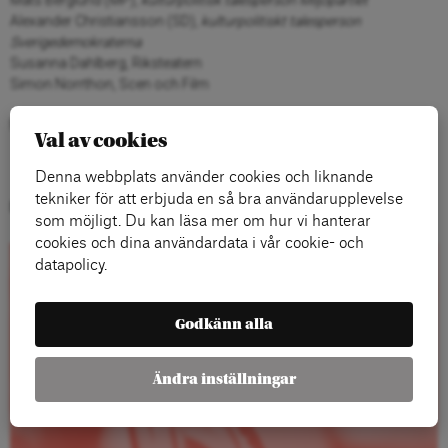
Mats Berglund (MP),
kulturpolitisk talesperson Miljöpartiet
Alexander Christiansson (SD),
kulturpolitiskt talesperson
Sverigedemokraterna
Susanna Dahlberg, Riksteatern
Simon Norrthon, Scen och Film
Moderator: Gabriella Ahlström
Val av cookies
Denna webbplats använder cookies och liknande
tekniker för att erbjuda en så bra användarupplevelse
Samtalet arrangeras på
Folk och Kultur
i Eskilstuna.
som möjligt. Du kan läsa mer om hur vi hanterar
cookies och dina användardata i vår cookie- och
datapolicy.
Rapporter
Godkänn alla
Ändra inställningar