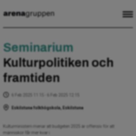
Seminarium
Kulturpolitiken och
framtiden
6 Feb 2025 11:15 - 6 Feb 2025 12:15
Eskilstuna folkhögskola, Eskilstuna
Kulturministern menar att budgeten 2025 är offensiv för att
människor får mer kvar i