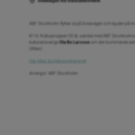
Sveavägen vid Stadsbiblioteket
ABF Stockholm flyttar ut på Sveavägen och bjuder på mu
Kl 16: Kulturproppen 50 år, samtal med ABF Stockho
kulturansvarige
Ola Bo Larsson
om den kommande ant
(Atlas).
Här hittar du hela programmet
Arrangör: ABF Stockholm