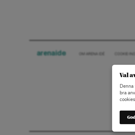
arena
ide
OM ARENA IDÉ
COOKIE-IN
Val a
Denna w
bra anv
cookies
God