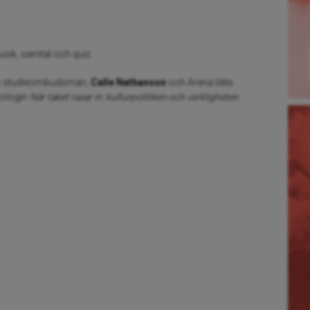
sik, samtal och quiz.
lms studieombudsman,
Calle Nathanson
och Arena Idés
ologin
När taket rasar in: kulturpolitiken och verkligheten