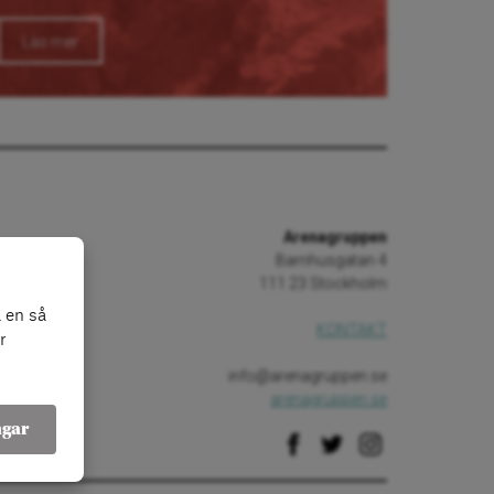
Läs mer
Arenagruppen
Barnhusgatan 4
111 23 Stockholm
 en så
KONTAKT
r
info@arenagruppen.se
arenagruppen.se
ngar