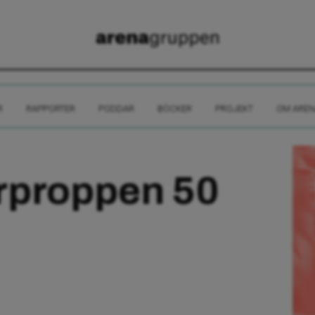
R
RAPPORTER
PODDAR
BÖCKER
PROJEKT
OM AREN
rproppen 50