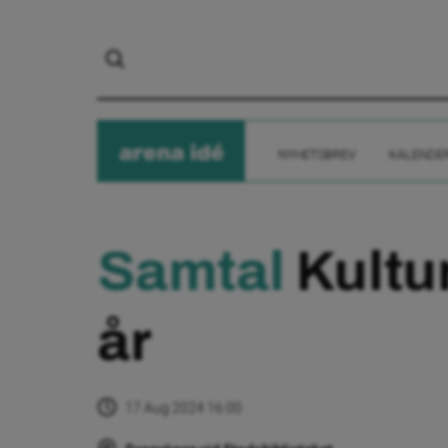
arena
ide
NYHETSBREV
KALENDE
Samtal
Kultu
år
17 Aug 2024 16:00